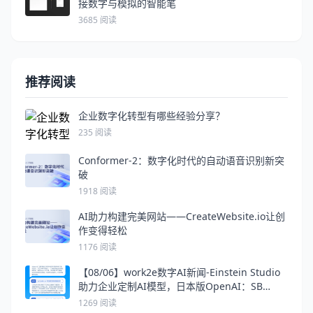
接数字与模拟的智能笔
3685 阅读
推荐阅读
企业数字化转型有哪些经验分享？
235 阅读
Conformer-2：数字化时代的自动语音识别新突
破
1918 阅读
AI助力构建完美网站——CreateWebsite.io让创
作变得轻松
1176 阅读
【08/06】work2e数字AI新闻-Einstein Studio
助力企业定制AI模型，日本版OpenAI：SB
Intuitions，SettleMint AI写出更优质的智能合
1269 阅读