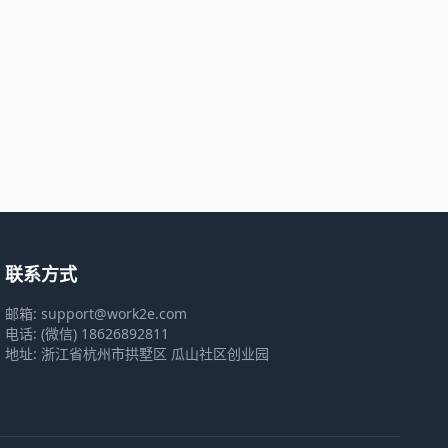
联系方式
邮箱: support@work2e.com
电话: (微信) 18626892811
地址: 浙江省杭州市拱墅区 瓜山社区创业园