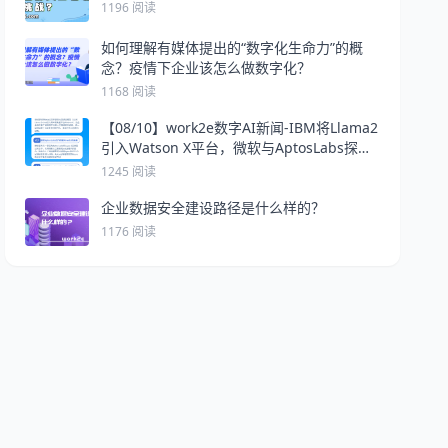
1196 阅读
如何理解有媒体提出的“数字化生命力”的概
念？疫情下企业该怎么做数字化？
1168 阅读
【08/10】work2e数字AI新闻-IBM将Llama2
引入Watson X平台，微软与AptosLabs探索
AI web3未来，Nvidia升级AI芯片推出
1245 阅读
GH200系列
企业数据安全建设路径是什么样的？
1176 阅读