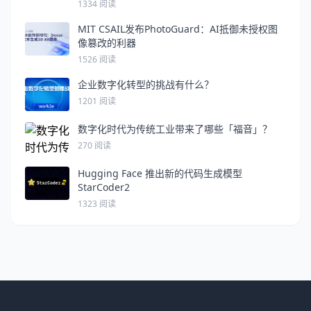
Palona AI；Mistral AI推出的新语言模型
1334 阅读
Mistral Small 3
MIT CSAIL发布PhotoGuard：AI抵御未授权图
像篡改的利器
1526 阅读
企业数字化转型的挑战有什么？
1201 阅读
数字化时代为传统工业带来了哪些「福音」？
270 阅读
Hugging Face 推出新的代码生成模型
StarCoder2
1323 阅读