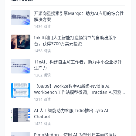
开源向量搜索引擎Marqo：助力AI应用的综合性
解决方案
1436 阅读
Inkitt利用人工智能打造畅销书的自助出版平
台，获得3700万美元投资
1458 阅读
11xAI：构建自主AI工作者，助力中小企业提升
生产力
1362 阅读
【08/09】work2e数字AI新闻-Nvidia AI
Workbench工作站模型微调，Tractian AI预测
机械故障，Midjourney API开启
1214 阅读
AI 人工智能助力客服 Tidio推出 Lyro AI
Chatbot
1422 阅读
PimpMeApp – 使用 AI 为您创建美丽的照片