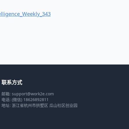
lligence_Weekly_343
联系方式
邮箱: support@work2e.com
电话: (微信) 18626892811
地址: 浙江省杭州市拱墅区 瓜山社区创业园