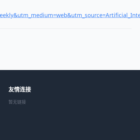
eekly&utm_medium=web&utm_source=Artificial_Inte
友情连接
暂无链接