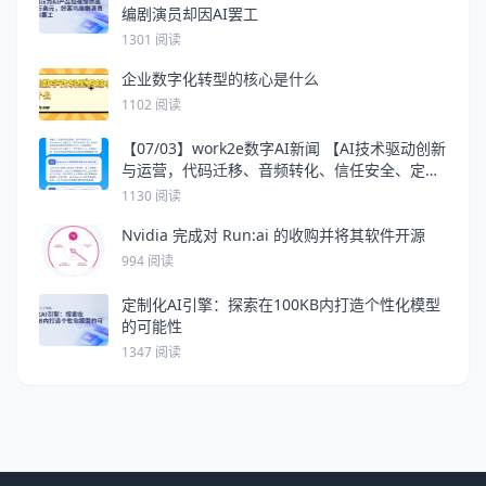
编剧演员却因AI罢工
1301 阅读
企业数字化转型的核心是什么
1102 阅读
【07/03】work2e数字AI新闻 【AI技术驱动创新
与运营，代码迁移、音频转化、信任安全、定制
化AI代理】
1130 阅读
Nvidia 完成对 Run:ai 的收购并将其软件开源
994 阅读
定制化AI引擎：探索在100KB内打造个性化模型
的可能性
1347 阅读