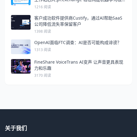
型,Position Tracking助力SEO优化
1216 阅读
客户成功软件提供商Custify，通过AI帮助SaaS
公司降低流失率保留客户
1398 阅读
OpenAI面临FTC调查：AI是否可能构成诽谤？
1313 阅读
FineShare VoiceTrans AI变声 让声音更具表现
力和乐趣
3170 阅读
关于我们