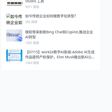
Studio 工具
3971 阅读
如今传统企业如何做数字化转型？
292 阅读
微软带来新款Bing Chat和Copilot,推动企业
AI转型
1387 阅读
【07/15】work2e数字AI新闻-Adobe AI生成
作品提供产权保护，Elon Musk推出新AI公
司 xAI，OpenAI面临FTC调查
1343 阅读