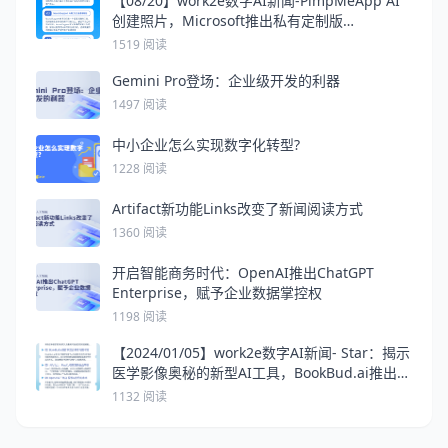
【08/20】work2e数字AI新闻-PimpMeApp AI
创建照片，Microsoft推出私有定制版
ChatGPT，B2B Rocket AI 改变B2B 销售
1519 阅读
Gemini Pro登场：企业级开发的利器
1497 阅读
中小企业怎么实现数字化转型?
1228 阅读
Artifact新功能Links改变了新闻阅读方式
1360 阅读
开启智能商务时代：OpenAI推出ChatGPT
Enterprise，赋予企业数据掌控权
1198 阅读
【2024/01/05】work2e数字AI新闻- Star：揭示
医学影像奥秘的新型AI工具，BookBud.ai推出首
家混合书店与图书馆，OpenAI GPT商店：探索
1132 阅读
文本生成AI应用的未来